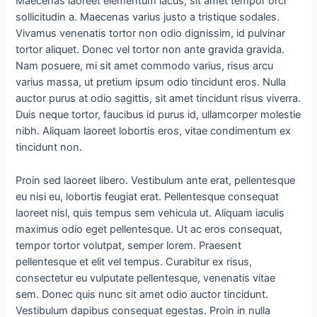
Maecenas laoreet elementum lacus, sit amet tempor orci
sollicitudin a. Maecenas varius justo a tristique sodales.
Vivamus venenatis tortor non odio dignissim, id pulvinar
tortor aliquet. Donec vel tortor non ante gravida gravida.
Nam posuere, mi sit amet commodo varius, risus arcu
varius massa, ut pretium ipsum odio tincidunt eros. Nulla
auctor purus at odio sagittis, sit amet tincidunt risus viverra.
Duis neque tortor, faucibus id purus id, ullamcorper molestie
nibh. Aliquam laoreet lobortis eros, vitae condimentum ex
tincidunt non.
Proin sed laoreet libero. Vestibulum ante erat, pellentesque
eu nisi eu, lobortis feugiat erat. Pellentesque consequat
laoreet nisl, quis tempus sem vehicula ut. Aliquam iaculis
maximus odio eget pellentesque. Ut ac eros consequat,
tempor tortor volutpat, semper lorem. Praesent
pellentesque et elit vel tempus. Curabitur ex risus,
consectetur eu vulputate pellentesque, venenatis vitae
sem. Donec quis nunc sit amet odio auctor tincidunt.
Vestibulum dapibus consequat egestas. Proin in nulla